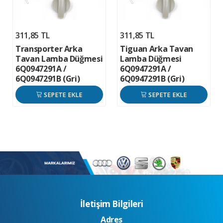
311,85 TL
311,85 TL
Transporter Arka
Tiguan Arka Tavan
Tavan Lamba Düğmesi
Lamba Düğmesi
6Q0947291A /
6Q0947291A /
6Q0947291B (Gri)
6Q0947291B (Gri)
SEPETE EKLE
SEPETE EKLE
İletişim Bilgileri
Adres