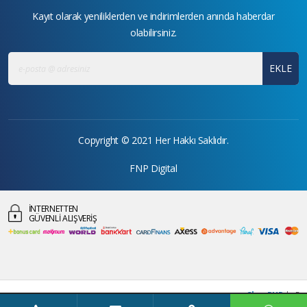
Kayıt olarak yeniliklerden ve indirimlerden anında haberdar
olabilirsiniz.
EKLE
Copyright © 2021 Her Hakkı Saklıdır.
FNP Digital
İNTERNETTEN
GÜVENLİ ALIŞVERİŞ
ShopPHP
| v5
Bu site size daha iyi bir deneyim sunmak için tarayıcı çerezlerini