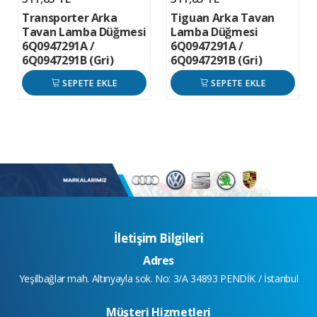
Transporter Arka
Tiguan Arka Tavan
Tavan Lamba Düğmesi
Lamba Düğmesi
6Q0947291A /
6Q0947291A /
6Q0947291B (Gri)
6Q0947291B (Gri)
SEPETE EKLE
SEPETE EKLE
İletişim Bilgileri
Adres
Yeşilbağlar mah. Altınyayla sok. No: 3/A 34893 PENDİK / İstanbul
Müşteri Hizmetleri