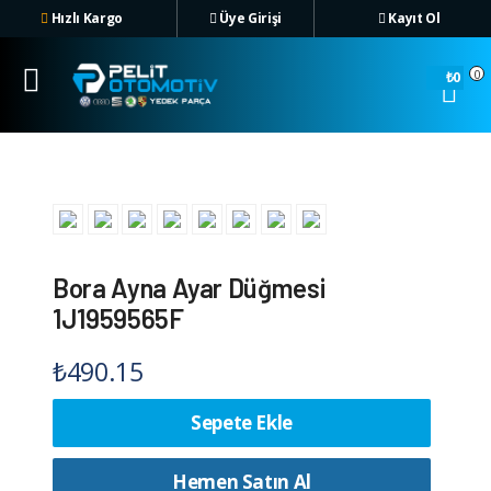
Hızlı Kargo
Üye Girişi
Kayıt Ol
Hızlı Kargo
Üye
0
₺0
Girişi
Üye Ol
Bora Ayna Ayar Düğmesi
1J1959565F
₺
490.15
Sepete Ekle
Hemen Satın Al